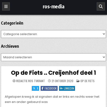
Ga
ros-media
naar
de
inhoud
Categorieën
Categorieën
Archieven
Archieven
Op de Fiets .. Creijenhof deel 1
GEPLAATST
REDACTIE ROS TVKRANT
21 OKTOBER 2020
OP DE FIETS
IN
X
FACEBOOK
LINKEDIN
Afgelopen kreeg ik al signalen dat er links en rechts weer het
een en ander gebeurd was