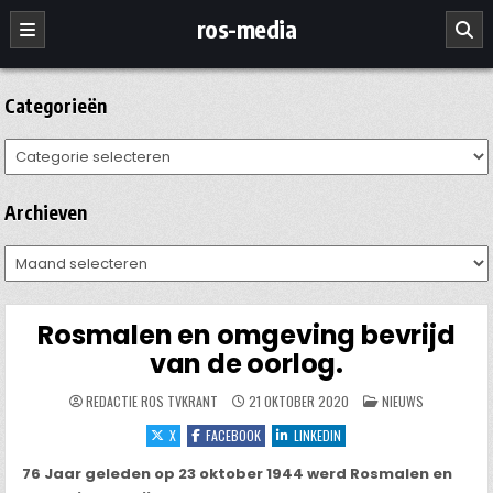
Ga
ros-media
naar
de
inhoud
Categorieën
Categorieën
Archieven
Archieven
Rosmalen en omgeving bevrijd
van de oorlog.
GEPLAATST
REDACTIE ROS TVKRANT
21 OKTOBER 2020
NIEUWS
IN
X
FACEBOOK
LINKEDIN
76 Jaar geleden op 23 oktober 1944 werd Rosmalen en