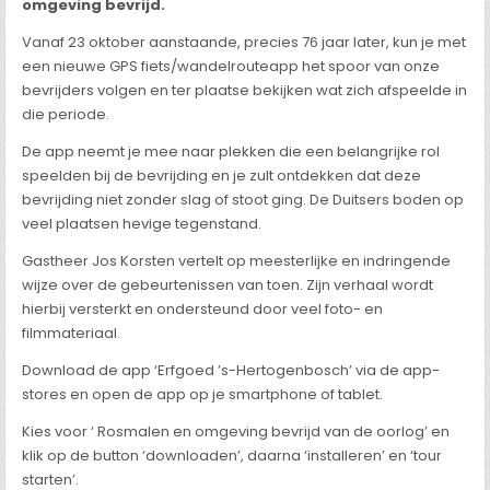
omgeving bevrijd.
Vanaf 23 oktober aanstaande, precies 76 jaar later, kun je met
een nieuwe GPS fiets/wandelrouteapp het spoor van onze
bevrijders volgen en ter plaatse bekijken wat zich afspeelde in
die periode.
De app neemt je mee naar plekken die een belangrijke rol
speelden bij de bevrijding en je zult ontdekken dat deze
bevrijding niet zonder slag of stoot ging. De Duitsers boden op
veel plaatsen hevige tegenstand.
Gastheer Jos Korsten vertelt op meesterlijke en indringende
wijze over de gebeurtenissen van toen. Zijn verhaal wordt
hierbij versterkt en ondersteund door veel foto- en
filmmateriaal.
Download de app ‘Erfgoed ’s-Hertogenbosch’ via de app-
stores en open de app op je smartphone of tablet.
Kies voor ‘ Rosmalen en omgeving bevrijd van de oorlog’ en
klik op de button ‘downloaden’, daarna ‘installeren’ en ‘tour
starten’.