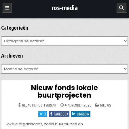
Ga
ros-media
naar
de
inhoud
Categorieën
Categorieën
Archieven
Archieven
Nieuw fonds lokale
buurtprojecten
GEPLAATST
REDACTIE ROS TVKRANT
4 NOVEMBER 2020
NIEUWS
IN
X
FACEBOOK
LINKEDIN
Lokale organisaties, zoals buurthuizen en