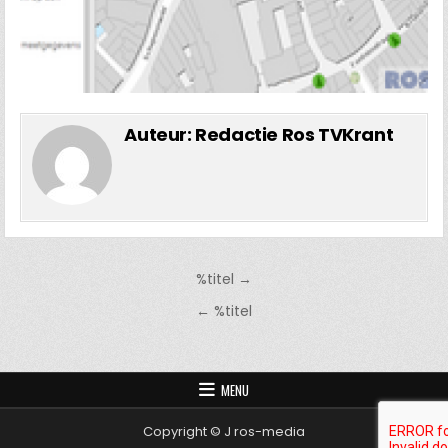
Auteur:
Redactie Ros TVKrant
Bericht
%titel →
navigatie
← %titel
MENU
Copyright © J ros-media