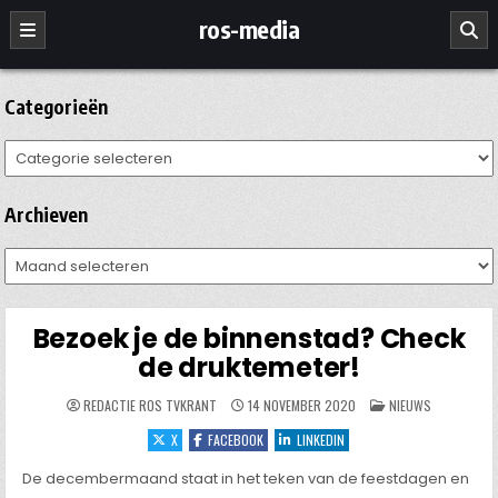
Ga
ros-media
naar
de
inhoud
Categorieën
Categorieën
Archieven
Archieven
Bezoek je de binnenstad? Check
de druktemeter!
GEPLAATST
REDACTIE ROS TVKRANT
14 NOVEMBER 2020
NIEUWS
IN
X
FACEBOOK
LINKEDIN
De decembermaand staat in het teken van de feestdagen en