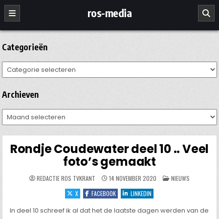
Ga
ros-media
naar
de
inhoud
Categorieën
Categorieën
Archieven
Archieven
Rondje Coudewater deel 10 .. Veel
foto’s gemaakt
GEPLAATST
REDACTIE ROS TVKRANT
14 NOVEMBER 2020
NIEUWS
IN
X
FACEBOOK
LINKEDIN
In deel 10 schreef ik al dat het de laatste dagen werden van de