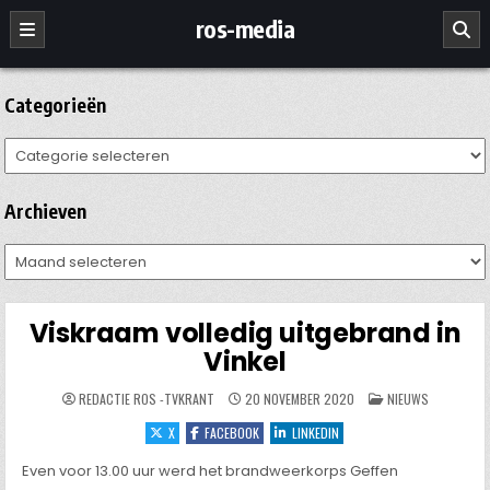
Ga
ros-media
naar
de
inhoud
Categorieën
Categorieën
Archieven
Archieven
Viskraam volledig uitgebrand in
Vinkel
GEPLAATST
REDACTIE ROS -TVKRANT
20 NOVEMBER 2020
NIEUWS
IN
X
FACEBOOK
LINKEDIN
Even voor 13.00 uur werd het brandweerkorps Geffen