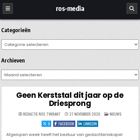
Ga
ros-media
naar
de
inhoud
Categorieën
Categorieën
Archieven
Archieven
Geen Kerststal dit jaar op de
Driesprong
GEPLAATST
REDACTIE ROS TVKRANT
27 NOVEMBER 2020
NIEUWS
IN
X
FACEBOOK
LINKEDIN
Afgelopen week heeft het bestuur van gedachteniskapel