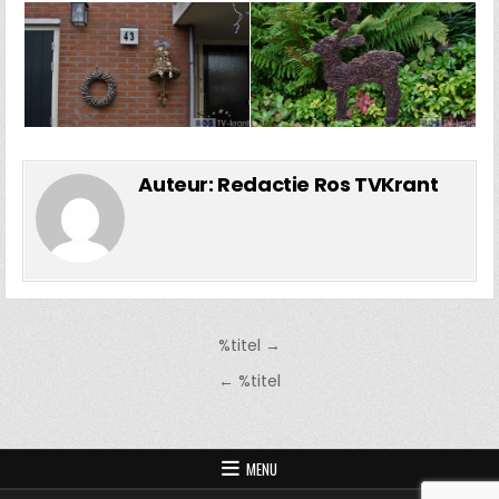
Auteur:
Redactie Ros TVKrant
Bericht
%titel →
navigatie
← %titel
MENU