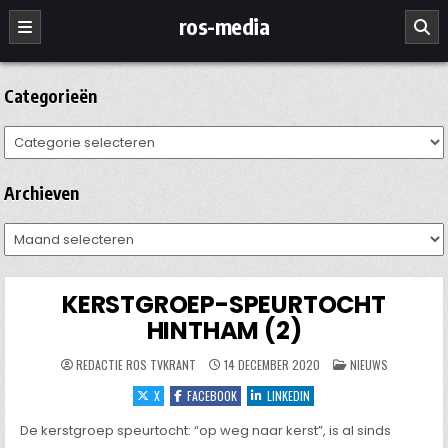
Ga
ros-media
naar
de
inhoud
Categorieën
Categorieën
Archieven
Archieven
KERSTGROEP-SPEURTOCHT
HINTHAM (2)
GEPLAATST
REDACTIE ROS TVKRANT
14 DECEMBER 2020
NIEUWS
IN
X
FACEBOOK
LINKEDIN
De kerstgroep speurtocht: “op weg naar kerst”, is al sinds