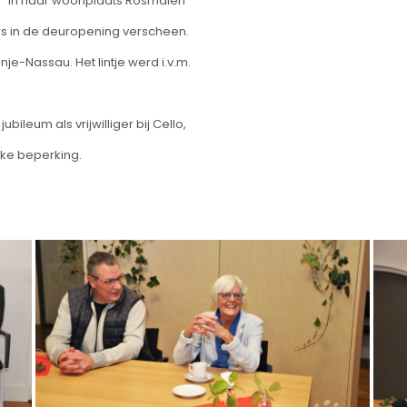
h" in haar woonplaats Rosmalen
rs in de deuropening verscheen.
e-Nassau. Het lintje werd i.v.m.
ileum als vrijwilliger bij Cello,
jke beperking.