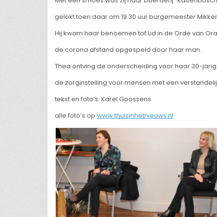
Met een smoes was zij naar boerderij "Kattenbosc
gelokt toen daar om 19.30 uur burgemeester Mikke
Hij kwam haar benoemen tot Lid in de Orde van Oranj
de corona afstand opgespeld door haar man.
Thea ontving de onderscheiding voor haar 30-jarig jub
de zorginstelling voor mensen met een verstandeli
tekst en foto’s: Karel Goossens
alle foto’s op
www.thuisinhetnieuws.nl