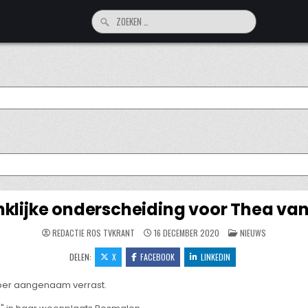
Zoeken
naar:
klijke onderscheiding voor Thea van
GEPLAATST
REDACTIE ROS TVKRANT
16 DECEMBER 2020
NIEUWS
IN
DELEN:
X
FACEBOOK
LINKEDIN
er aangenaam verrast.