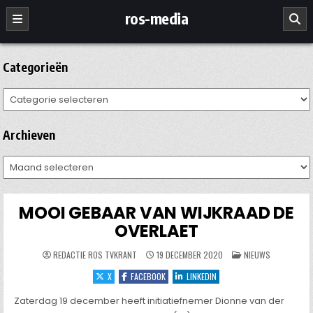
Ga
ros-media
naar
de
inhoud
Categorieën
Categorieën
Archieven
Archieven
MOOI GEBAAR VAN WIJKRAAD DE
OVERLAET
GEPLAATST
REDACTIE ROS TVKRANT
19 DECEMBER 2020
NIEUWS
IN
X
FACEBOOK
LINKEDIN
Zaterdag 19 december heeft initiatiefnemer Dionne van der