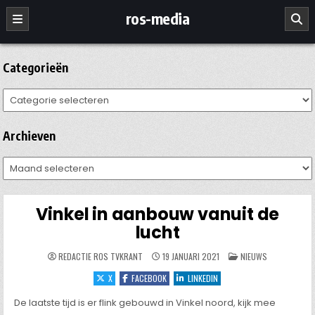
Ga
ros-media
naar
de
inhoud
Categorieën
Categorieën
Archieven
Archieven
Vinkel in aanbouw vanuit de
lucht
GEPLAATST
REDACTIE ROS TVKRANT
19 JANUARI 2021
NIEUWS
IN
X
FACEBOOK
LINKEDIN
De laatste tijd is er flink gebouwd in Vinkel noord, kijk mee