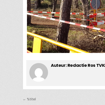
Auteur:
Redactie Ros TVK
Bericht
← %titel