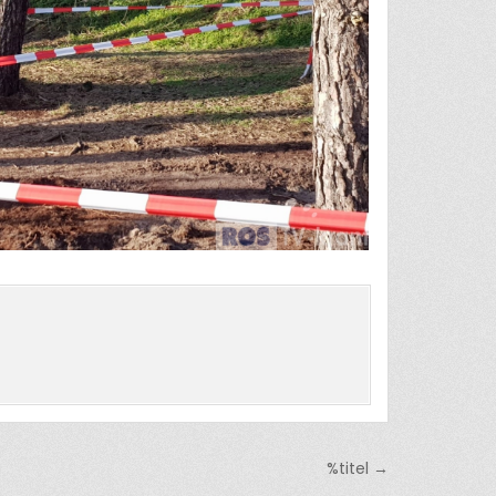
%titel →