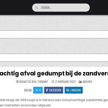
Zoeken
naar:
chtig afval gedumpt bij de zandver
GEPLAATST
REDACTIE ROS TVKRANT
2 FEBRUARI 2021
NIEUWS
IN
DELEN:
X
FACEBOOK
LINKEDIN
 dat langs de A59 loopt is in het bos een schuimachtige substantie g
n met linten en borden afgezet.