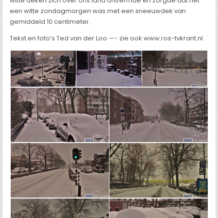
witte deken zich over ons land ontfermde en zorgde dat het
een witte zondagmorgen was met een sneeuwdek van
gemiddeld 10 centimeter.
Tekst en foto’s Ted van der Loo —- zie ook www.ros-tvkrant.nl