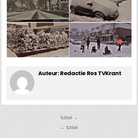
Auteur:
Redactie Ros TVKrant
Bericht
%titel →
navigatie
← %titel