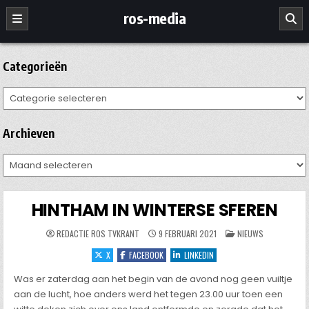
Ga
ros-media
naar
de
inhoud
Categorieën
Categorieën
Archieven
Archieven
HINTHAM IN WINTERSE SFEREN
GEPLAATST
REDACTIE ROS TVKRANT
9 FEBRUARI 2021
NIEUWS
IN
X
FACEBOOK
LINKEDIN
Was er zaterdag aan het begin van de avond nog geen vuiltje
aan de lucht, hoe anders werd het tegen 23.00 uur toen een