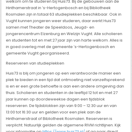
welkom om te studeren bij Huis73. Bij de gebouwen aan de
Hinthamerstraat in ’s-Hertogenbosch en bij Bibliotheek
Rosmalen zijn in totaal 63 studieplekken beschikbaar. Ook in
Vught kunnen jongeren weer studeren, daar werkt Huis73
samen met Theater de Speeldoos, Jeugd- en
jongerencentrum Elzenburg en Welzijn Vught. Alle scholieren
en studenten tot en met 27 jaar zijn van harte welkom. Alles is
in goed overleg met de gemeente ’s-Hertogenbosch en
gemeente Vught georganiseerd.
Reserveren van studieplekken
Huis73 is blij om jongeren op een verantwoorde manier een
plek te bieden in een tijd dat ontmoeting niet vanzelfsprekend
is en er een grote behoefte is aan een andere omgeving dan
thuis. Scholieren en studenten in de leeftijd 12 tot en met 27
jaar kunnen op doordeweekse dagen een tijdsblok
reserveren. De tijdsblokken zijn van 9:00 – 12:30 uur en van
13:00 tot 16:30 uur en gelden voor een plek aan de
Hinthamerstraat of Bibliotheek Rosmalen. Reserveren is
verplicht. Natuurlijk gelden de algemene RIVM richtlijnen. Kijk
voor informatie op
https://www.huis73.nl/
of ga naar direct