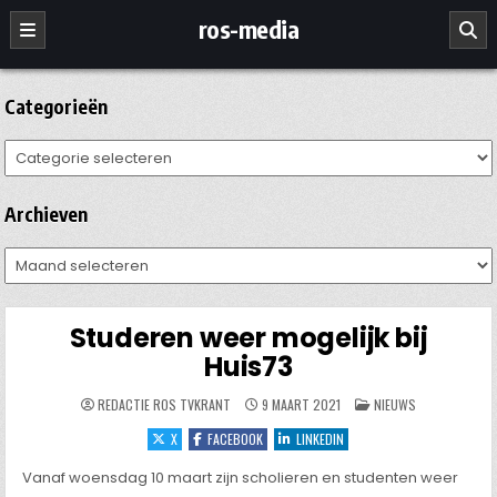
Ga
ros-media
naar
de
inhoud
Categorieën
Categorieën
Archieven
Archieven
Studeren weer mogelijk bij
Huis73
GEPLAATST
REDACTIE ROS TVKRANT
9 MAART 2021
NIEUWS
IN
X
FACEBOOK
LINKEDIN
Vanaf woensdag 10 maart zijn scholieren en studenten weer