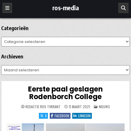
Ga
ros-media
naar
de
inhoud
Categorieën
Categorieën
Archieven
Archieven
Eerste paal geslagen
Rodenborch College
GEPLAATST
REDACTIE ROS TVKRANT
11 MAART 2021
NIEUWS
IN
X
FACEBOOK
LINKEDIN