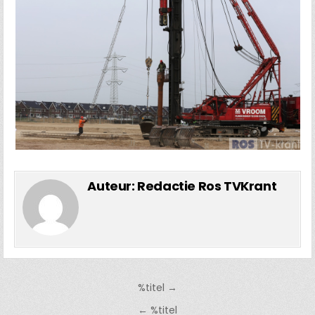
Auteur:
Redactie Ros TVKrant
Bericht
%titel →
navigatie
← %titel