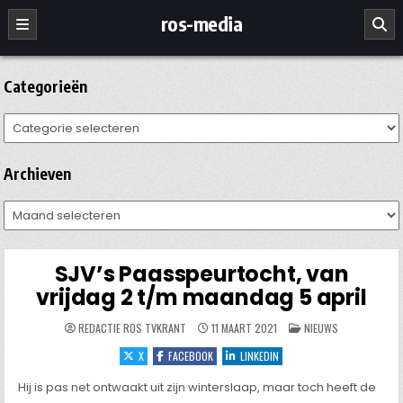
Ga
ros-media
naar
de
inhoud
Categorieën
Categorieën
Archieven
Archieven
SJV’s Paasspeurtocht, van
vrijdag 2 t/m maandag 5 april
GEPLAATST
REDACTIE ROS TVKRANT
11 MAART 2021
NIEUWS
IN
X
FACEBOOK
LINKEDIN
Hij is pas net ontwaakt uit zijn winterslaap, maar toch heeft de