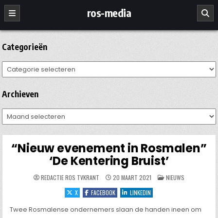
Ga
ros-media
naar
de
inhoud
Categorieën
Categorieën
Archieven
Archieven
“Nieuw evenement in Rosmalen”
‘De Kentering Bruist’
GEPLAATST
REDACTIE ROS TVKRANT
20 MAART 2021
NIEUWS
IN
X
FACEBOOK
LINKEDIN
Twee Rosmalense ondernemers slaan de handen ineen om