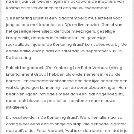
na een jaar van beperkingen en lockdowns de inwoners van
Rosmalen te verwennen met een nieuw evenement !
‘De Kentering Bruist’ is een laagdrempelig muziekfeest voor
jong en oud met topartiesten, Dj’s en live muziek. Geniet van
het gezellige levenslied, de foute meezingers, gezellige
kroegenhits, dampende feestknallers en gevoelige
rockballads. Tijdens ‘de Kentering Bruist’ komt alles voorbij! De
eerste editie vindt plaats op zaterdag 25 september 2021 in
De Kentering.
Patrick Langenbach (De Kentering) en Peter Verbunt (Viking
Entertainment Group) hebben als ondernemers in resp. de
horeca- en evenementenbranche aan den lijve ondervonden
wat de gevolgen kunnen zijn van de coronabeperkingen. Hun
bedrijven liggen inmiddels meer dan een jaar nagenoeg stil,
maar toch bleven ze positief en zochten ze naar nieuwe
initiatieven.
Dit resulteerde in ‘De Kentering Bruist’. We willen allemaal zo
graag weer eens een avondje op stap, die behoefte is groter
dan ooit’, aldus Peter Verbunt, ‘wat is er dan leuker om dat in je