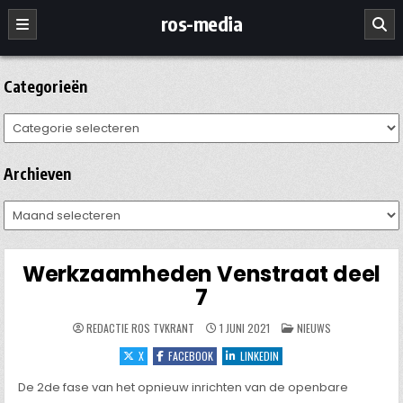
Ga
ros-media
naar
de
inhoud
Categorieën
Categorieën
Archieven
Archieven
Werkzaamheden Venstraat deel
7
GEPLAATST
REDACTIE ROS TVKRANT
1 JUNI 2021
NIEUWS
IN
X
FACEBOOK
LINKEDIN
De 2de fase van het opnieuw inrichten van de openbare