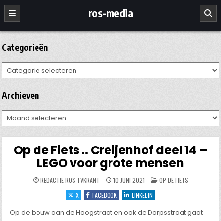
Ga
ros-media
naar
de
inhoud
Categorieën
Categorieën
Archieven
Archieven
Op de Fiets .. Creijenhof deel 14 –
LEGO voor grote mensen
GEPLAATST
REDACTIE ROS TVKRANT
10 JUNI 2021
OP DE FIETS
IN
X
FACEBOOK
LINKEDIN
Op de bouw aan de Hoogstraat en ook de Dorpsstraat gaat