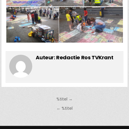
Auteur:
Redactie Ros TVKrant
Bericht
%titel →
navigatie
← %titel