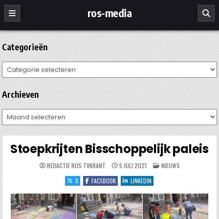
Ga
ros-media
naar
de
inhoud
Categorieën
Categorieën
Archieven
Archieven
Stoepkrijten Bisschoppelijk paleis
GEPLAATST
REDACTIE ROS TVKRANT
5 JULI 2021
NIEUWS
IN
X
FACEBOOK
LINKEDIN