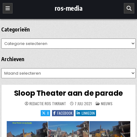
Ga
ros-media
naar
de
inhoud
Categorieën
Categorieën
Archieven
Archieven
Sloop Theater aan de parade
GEPLAATST
REDACTIE ROS TVKRANT
7 JULI 2021
NIEUWS
IN
X
FACEBOOK
LINKEDIN