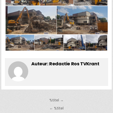
Auteur:
Redactie Ros TVKrant
Bericht
%titel →
navigatie
← %titel