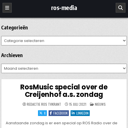
Ga
ros-media
naar
de
inhoud
Categorieën
Categorieën
Archieven
Archieven
RosMusic special over de
Creijenhof a.s. zondag
GEPLAATST
REDACTIE ROS TVKRANT
15 JULI 2021
NIEUWS
IN
X
FACEBOOK
LINKEDIN
Aanstaande zondag is er een special op ROS Radio over de