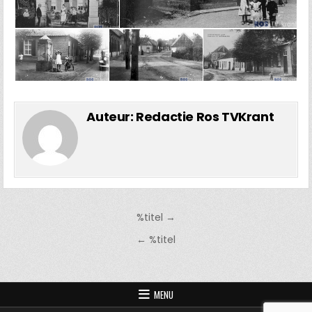
Auteur:
Redactie Ros TVKrant
Bericht
%titel →
navigatie
← %titel
MENU