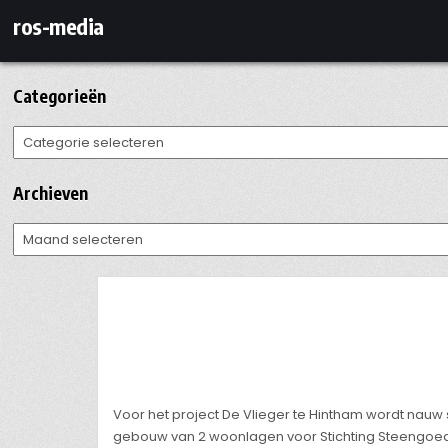
Ga
ros-media
naar
de
inhoud
Categorieën
Categorieën
Archieven
Archieven
Voor het project De Vlieger te Hintham wordt n
gebouw van 2 woonlagen voor Stichting Steengoed, 