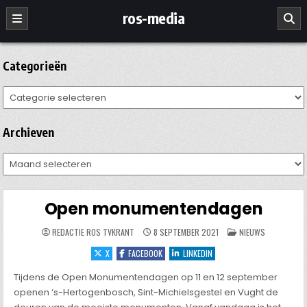
Ga
ros-media
naar
de
inhoud
Categorieën
Categorieën
Archieven
Archieven
Open monumentendagen
GEPLAATST
REDACTIE ROS TVKRANT
8 SEPTEMBER 2021
NIEUWS
IN
X
FACEBOOK
LINKEDIN
Tijdens de Open Monumentendagen op 11 en 12 september
openen ‘s-Hertogenbosch, Sint-Michielsgestel en Vught de