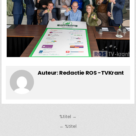
Auteur:
Redactie ROS -TVKrant
Bericht
%titel →
navigatie
← %titel