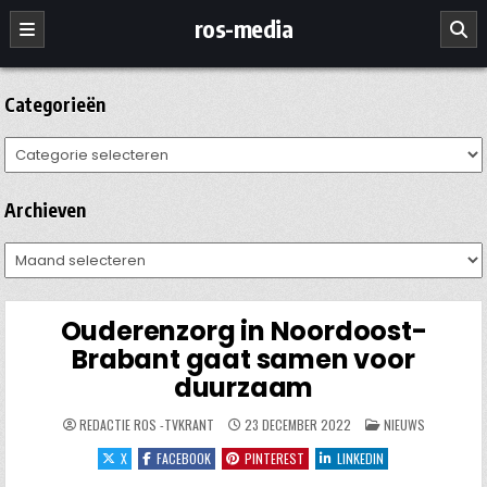
Ga
ros-media
naar
de
inhoud
Categorieën
Categorieën
Archieven
Archieven
Ouderenzorg in Noordoost-
Brabant gaat samen voor
duurzaam
GEPLAATST
REDACTIE ROS -TVKRANT
23 DECEMBER 2022
NIEUWS
IN
X
FACEBOOK
PINTEREST
LINKEDIN