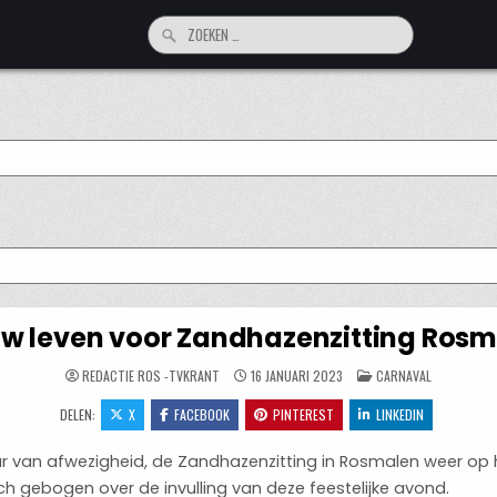
Zoeken
naar:
w leven voor Zandhazenzitting Ros
GEPLAATST
REDACTIE ROS -TVKRANT
16 JANUARI 2023
CARNAVAL
IN
DELEN:
X
FACEBOOK
PINTEREST
LINKEDIN
 jaar van afwezigheid, de Zandhazenzitting in Rosmalen weer o
h gebogen over de invulling van deze feestelijke avond.