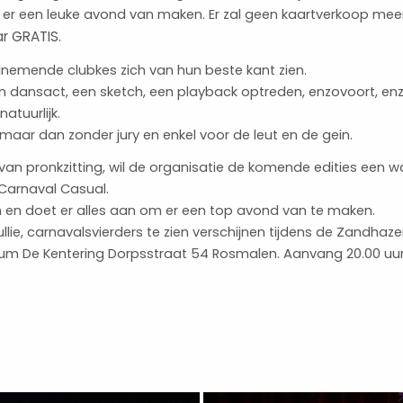
 er een leuke avond van maken. Er zal geen kaartverkoop meer
ar GRATIS.
lnemende clubkes zich van hun beste kant zien.
een dansact, een sketch, een playback optreden, enzovoort, en
atuurlijk.
maar dan zonder jury en enkel voor de leut en de gein.
 van pronkzitting, wil de organisatie de komende edities een w
Carnaval Casual.
 in en doet er alles aan om er een top avond van te maken.
ullie, carnavalsvierders te zien verschijnen tijdens de Zandhaze
rum De Kentering Dorpsstraat 54 Rosmalen. Aanvang 20.00 uur