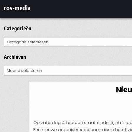
Ga
ros-media
naar
de
inhoud
Categorieën
Categorieën
Archieven
Archieven
Nieu
Op zaterdag 4 februari staat eindelijk, na 2
Een nieuwe organiserende commissie heeft zic