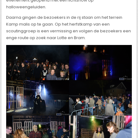
evenement geopend met een lichtshow op
halloweengeluiden.
Daarna gingen de bezoekers in de rij staan om het terrein
Kamp malis op te gaan. Op het herfstkamp van een
scoutinggroep is een vermissing en volgen de bezoekers een
enge route op zoek naar Lotte en Bram.