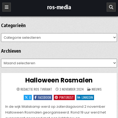
Ga
ros-media
naar
de
inhoud
Categorieën
Categorieën
Archieven
Archieven
Halloween Rosmalen
GEPLAATST
REDACTIE ROS TVKRANT
3 NOVEMBER 2024
NIEUWS
IN
X
FACEBOOK
PINTEREST
LINKEDIN
In de wijk Maliskamp werd op zaterdagavond 2 november
Halloween Rosmalen georganiseerd. Rond 19 uur werd het