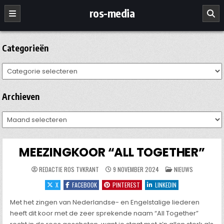
Ga
ros-media
naar
de
inhoud
Categorieën
Categorieën
Archieven
Archieven
MEEZINGKOOR “ALL TOGETHER”
GEPLAATST
REDACTIE ROS TVKRANT
9 NOVEMBER 2024
NIEUWS
IN
X
FACEBOOK
PINTEREST
LINKEDIN
Met het zingen van Nederlandse- en Engelstalige liederen
heeft dit koor met de zeer sprekende naam “All Together”