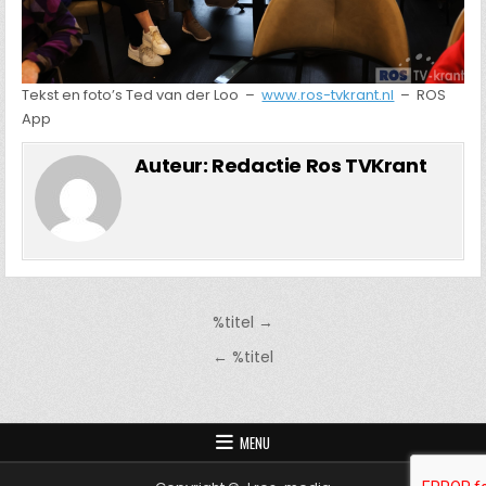
Tekst en foto’s Ted van der Loo –
www.ros-tvkrant.nl
– ROS
App
Auteur:
Redactie Ros TVKrant
Bericht
%titel →
navigatie
← %titel
MENU