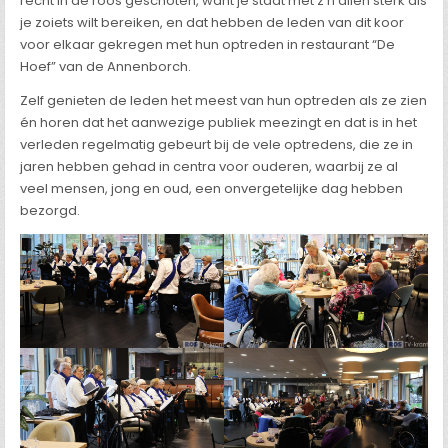
recht in de roos geschoten, want je staat met z’n allen sterk als
je zoiets wilt bereiken, en dat hebben de leden van dit koor
voor elkaar gekregen met hun optreden in restaurant “De
Hoef” van de Annenborch.
Zelf genieten de leden het meest van hun optreden als ze zien
én horen dat het aanwezige publiek meezingt en dat is in het
verleden regelmatig gebeurt bij de vele optredens, die ze in
jaren hebben gehad in centra voor ouderen, waarbij ze al
veel mensen, jong en oud, een onvergetelijke dag hebben
bezorgd.