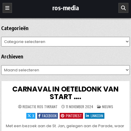
Ga
ros-media
naar
de
inhoud
Categorieën
Categorieën
Archieven
Archieven
CARNAVAL IN OETELDONK VAN
START ….
GEPLAATST
REDACTIE ROS TVKRANT
11 NOVEMBER 2024
NIEUWS
IN
X
FACEBOOK
PINTEREST
LINKEDIN
Met een bezoek aan de St. Jan, gelegen aan de Parade, waar