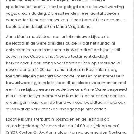
geeft. Na een carrière als eigenaresse van diverse
sportscholen heeft zij zich toegelegd op o.a. bewustwording,
yoga, droomduiding. Dit resulteerde in een aantal boeken
waaronder ‘Kundalini ontwaken’, ‘Ecce Homo’ (zie de mens –
beeldtaal in de bijbel) en Maria Magdalena.
Anne Marie maakt door een unieke nieuwe kijk op de
beeldtaal in de wereldreligies duidelijk dat het Kundalini
ontwaken een centraal thema is. Wat betreft de bijbel is dit
zowel in het Oude als het Nieuwe testament duidelijk
herkenbaar. Haar lezing voor Stichting Estia op zaterdag 23
november om 14.00 uur in ons Trefpunt in Rosmalen is erg
toegankelijk en geschikt voor zowel mensen met interesse in
bewustwording, kundalini, beeldtaal alsook voor mensen met
een frisse kijk op eeuwenoude boeken. Anne Marie bespreekt
niet alleen de symptomen van Kundalini en haar persoonlijke
ervaringen, maar aan de hand van veel beeldtaal in feite ook
‘alles wat de kerk-moskee-synagoge je niet vertelt’.
Locatie is Ons Trefpunt in Rosmalen en de lezing is op
zaterdagmiddag 23 november om 14.00 uur (inloop vanaf
13.30). Kosten € 10,-. Aanmelden kan via aanmelden@estia.nu