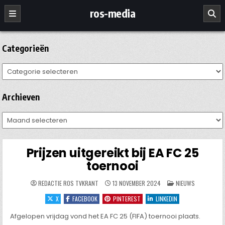
Ga
ros-media
naar
de
inhoud
Categorieën
Categorieën
Archieven
Archieven
Prijzen uitgereikt bij EA FC 25
toernooi
GEPLAATST
REDACTIE ROS TVKRANT
13 NOVEMBER 2024
NIEUWS
IN
X
FACEBOOK
PINTEREST
LINKEDIN
Afgelopen vrijdag vond het EA FC 25 (FIFA) toernooi plaats.