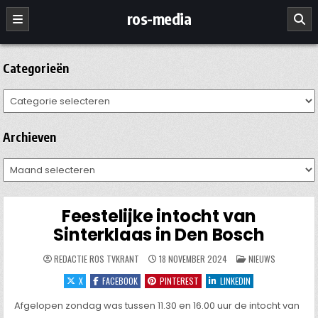
Ga
ros-media
naar
de
inhoud
Categorieën
Categorieën
Archieven
Archieven
Feestelijke intocht van
Sinterklaas in Den Bosch
GEPLAATST
REDACTIE ROS TVKRANT
18 NOVEMBER 2024
NIEUWS
IN
X
FACEBOOK
PINTEREST
LINKEDIN
Afgelopen zondag was tussen 11.30 en 16.00 uur de intocht van