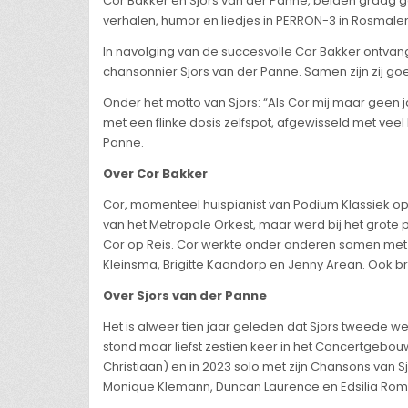
Cor Bakker en Sjors van der Panne, beiden graag gez
verhalen, humor en liedjes in PERRON-3 in Rosmale
In navolging van de succesvolle Cor Bakker ontvangt
chansonnier Sjors van der Panne. Samen zijn zij go
Onder het motto van Sjors: “Als Cor mij maar geen j
met een flinke dosis zelfspot, afgewisseld met ve
Panne.
Over Cor Bakker
Cor, momenteel huispianist van Podium Klassiek op N
van het Metropole Orkest, maar werd bij het grot
Cor op Reis. Cor werkte onder anderen samen met i
Kleinsma, Brigitte Kaandorp en Jenny Arean. Ook bra
Over Sjors van der Panne
Het is alweer tien jaar geleden dat Sjors tweede w
stond maar liefst zestien keer in het Concertgebou
Christiaan) en in 2023 solo met zijn Chansons van S
Monique Klemann, Duncan Laurence en Edsilia Rom