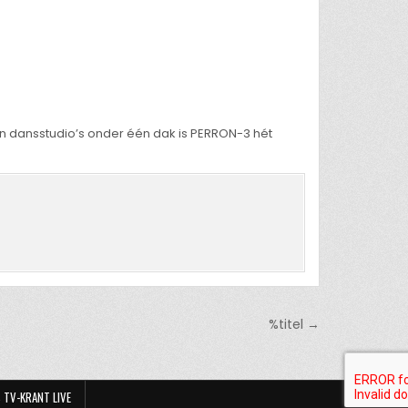
 en dansstudio’s onder één dak is PERRON-3 hét
%titel →
 TV-KRANT LIVE