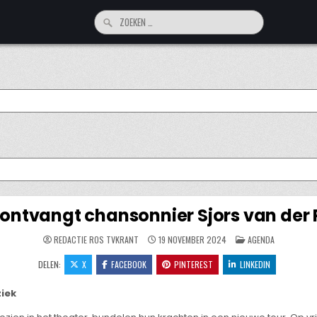
Zoeken
naar:
r ontvangt chansonnier Sjors van der
GEPLAATST
REDACTIE ROS TVKRANT
19 NOVEMBER 2024
AGENDA
IN
DELEN:
X
FACEBOOK
PINTEREST
LINKEDIN
iek