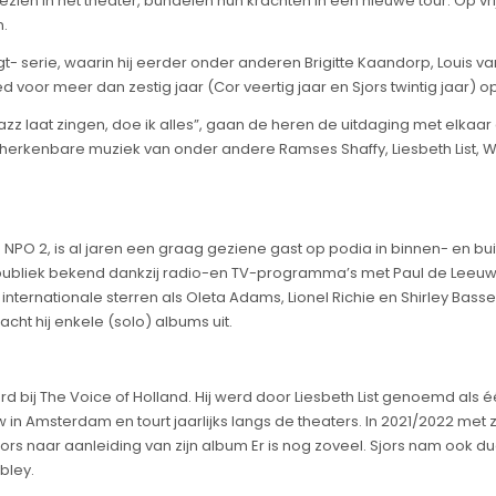
ien in het theater, bundelen hun krachten in een nieuwe tour. Op vri
n.
- serie, waarin hij eerder onder anderen Brigitte Kaandorp, Louis van
ed voor meer dan zestig jaar (Cor veertig jaar en Sjors twintig jaar)
azz laat zingen, doe ik alles”, gaan de heren de uitdaging met elkaar
el herkenbare muziek van onder andere Ramses Shaffy, Liesbeth List,
PO 2, is al jaren een graag geziene gast op podia in binnen- en buiten
e publiek bekend dankzij radio-en TV-programma’s met Paul de Leeu
nternationale sterren als Oleta Adams, Lionel Richie en Shirley Ba
cht hij enkele (solo) albums uit.
erd bij The Voice of Holland. Hij werd door Liesbeth List genoemd al
w in Amsterdam en tourt jaarlijks langs de theaters. In 2021/2022 me
jors naar aanleiding van zijn album Er is nog zoveel. Sjors nam ook 
bley.