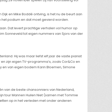
jdag 29 november spelen zij hun voorstelling vol
 Dijk en Mike Boddé ontving, is het nu de beurt aan
 op het podium en dat moet gevierd worden.
 aan. Dat levert prachtige verhalen vol humor op
 Wim Sonneveld tot eigen nummers van Sjors van der
land. Hij was maar liefst elf jaar de vaste pianist
w en zijn eigen TV-programma’s, zoals Cor&Co en
ssey en van eigen bodem Karin Bloemen, Simone
s één van de beste chansonniers van Nederland,
t zijn tour Mannen Huilen Niet (samen met Tommie
duetten op in het verleden met onder anderen