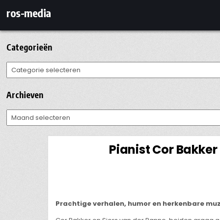
Ga
ros-media
naar
de
inhoud
Categorieën
Categorieën
Archieven
Archieven
Pianist Cor Bakke
Prachtige verhalen, humor en herkenbare muz