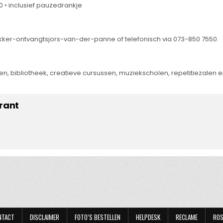
0 • inclusief pauzedrankje
kker-ontvangtsjors-van-der-panne of telefonisch via 073-850 7550.
en, bibliotheek, creatieve cursussen, muziekscholen, repetitiezalen
rant
NTACT
DISCLAIMER
FOTO’S BESTELLEN
HELPDESK
RECLAME
ROS