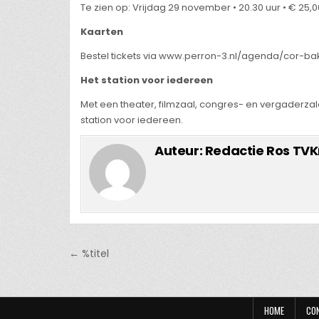
Te zien op: Vrijdag 29 november • 20.30 uur • € 25,0
Kaarten
Bestel tickets via www.perron-3.nl/agenda/cor-ba
Het station voor iedereen
Met een theater, filmzaal, congres- en vergaderzal
station voor iedereen.
Auteur:
Redactie Ros TVK
Bericht
← %titel
navigatie
HOME
CO