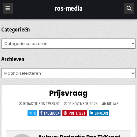
Ga
ros-media
naar
de
inhoud
Categorieën
Categorieën
Archieven
Archieven
Prijsvraag
GEPLAATST
REDACTIE ROS TVKRANT
19 NOVEMBER 2024
NIEUWS
IN
X
FACEBOOK
PINTEREST
LINKEDIN
Auteur:
Redactie Ros TVKrant