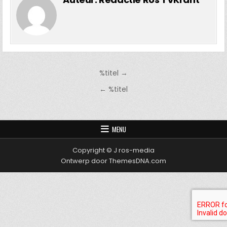
Bericht
%titel →
navigatie
← %titel
MENU
Copyright © J ros-media
Ontwerp door ThemesDNA.com