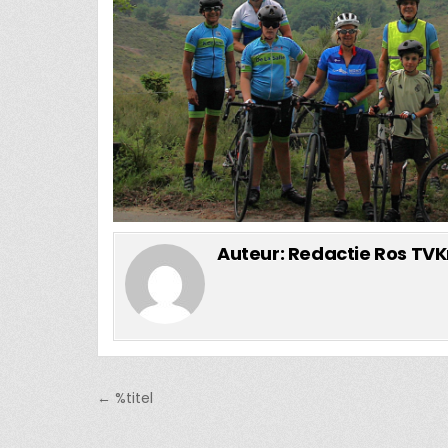
Auteur:
Redactie Ros TVK
Bericht
← %titel
navigatie