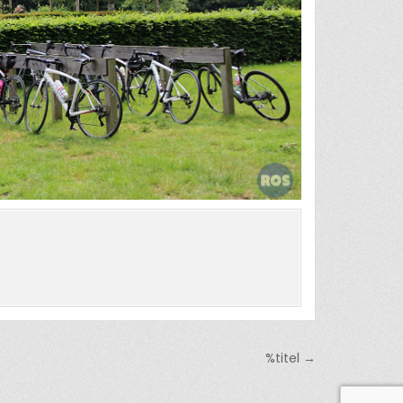
%titel →