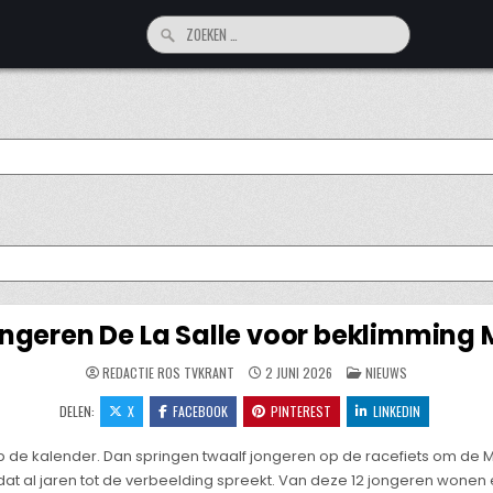
Zoeken
naar:
jongeren De La Salle voor beklimming
GEPLAATST
REDACTIE ROS TVKRANT
2 JUNI 2026
NIEUWS
IN
DELEN:
X
FACEBOOK
PINTEREST
LINKEDIN
 de kalender. Dan springen twaalf jongeren op de racefiets om de M
 dat al jaren tot de verbeelding spreekt. Van deze 12 jongeren wonen 