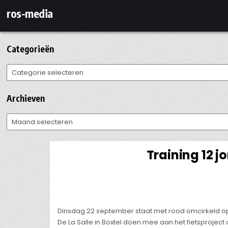
Ga
ros-media
naar
de
inhoud
Categorieën
Categorieën
Archieven
Archieven
Training 12 
Dinsdag 22 september staat met rood omcirkeld op
De La Salle in Boxtel doen mee aan het fietsproject