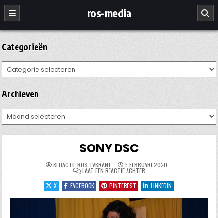
Ga
ros-media
naar
de
inhoud
Categorieën
Categorieën
Archieven
Archieven
SONY DSC
REDACTIE ROS TVKRANT
5 FEBRUARI 2020
OP
LAAT EEN REACTIE ACHTER
SONY
DSC
X
FACEBOOK
PINTEREST
LINKEDIN