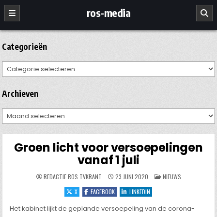
Ga
ros-media
naar
de
inhoud
Categorieën
Categorieën
Archieven
Archieven
Groen licht voor versoepelingen
vanaf 1 juli
GEPLAATST
REDACTIE ROS TVKRANT
23 JUNI 2020
NIEUWS
IN
X
FACEBOOK
LINKEDIN
Het kabinet lijkt de geplande versoepeling van de corona-