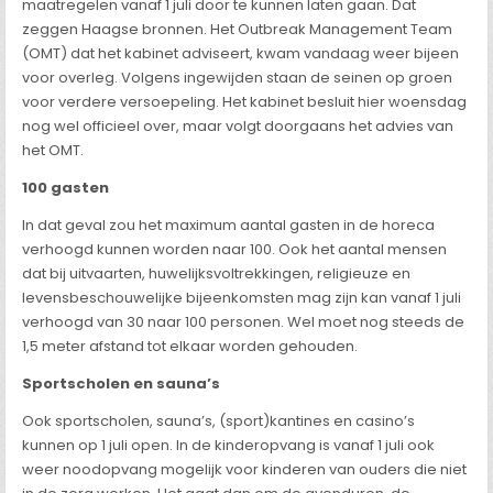
maatregelen vanaf 1 juli door te kunnen laten gaan. Dat
zeggen Haagse bronnen. Het Outbreak Management Team
(OMT) dat het kabinet adviseert, kwam vandaag weer bijeen
voor overleg. Volgens ingewijden staan de seinen op groen
voor verdere versoepeling. Het kabinet besluit hier woensdag
nog wel officieel over, maar volgt doorgaans het advies van
het OMT.
100 gasten
In dat geval zou het maximum aantal gasten in de horeca
verhoogd kunnen worden naar 100. Ook het aantal mensen
dat bij uitvaarten, huwelijksvoltrekkingen, religieuze en
levensbeschouwelijke bijeenkomsten mag zijn kan vanaf 1 juli
verhoogd van 30 naar 100 personen. Wel moet nog steeds de
1,5 meter afstand tot elkaar worden gehouden.
Sportscholen en sauna’s
Ook sportscholen, sauna’s, (sport)kantines en casino’s
kunnen op 1 juli open. In de kinderopvang is vanaf 1 juli ook
weer noodopvang mogelijk voor kinderen van ouders die niet