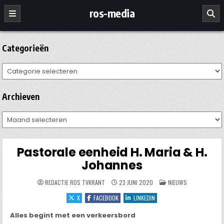
Ga
ros-media
naar
de
inhoud
Categorieën
Categorieën
Archieven
Archieven
Pastorale eenheid H. Maria & H.
Johannes
GEPLAATST
REDACTIE ROS TVKRANT
23 JUNI 2020
NIEUWS
IN
X
FACEBOOK
LINKEDIN
Alles begint met een verkeersbord