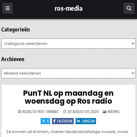
Ga
ros-media
naar
de
inhoud
Categorieën
Categorieën
Archieven
Archieven
PunT NL op maandag en
woensdag op Ros radio
GEPLAATST
REDACTIE ROS TVKRANT
30 AUGUSTUS 2020
NIEUWS
IN
X
FACEBOOK
LINKEDIN
Ze komen uit Arnhem, maken Nederlandstalige muziek, maar