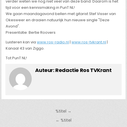
verder weten we nog niet veel van deze band. Daarom is het
tijd voor een kennismaking in PunT NL!
We gaan maandagavond bellen met gitarist Stef Visser van
Okesweer en draaien natuurlijk hun nieuwe single "Deze
Avond".
Presentatie: Bertie Roovers
Luisteren kan via
www.ros-radio.nl
|
www.ros-tvkrant.nl
|
Kanaal 43 van Ziggo.
Tot PunT NL!
Auteur:
Redactie Ros TVKrant
Bericht
%titel →
navigatie
← %titel