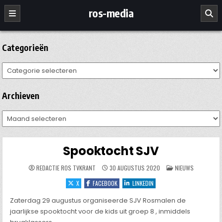
Ga
ros-media
naar
de
inhoud
Categorieën
Categorieën
Archieven
Archieven
Spooktocht SJV
GEPLAATST
REDACTIE ROS TVKRANT
30 AUGUSTUS 2020
NIEUWS
IN
X
FACEBOOK
LINKEDIN
Zaterdag 29 augustus organiseerde SJV Rosmalen de
jaarlijkse spooktocht voor de kids uit groep 8 , inmiddels