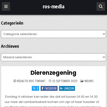
Ga
ros-media
naar
de
inhoud
Categorieën
Categorieën
Archieven
Archieven
Dierenzegening
GEPLAATST
REDACTIE ROS TVKRANT
25 SEPTEMBER 2020
NIEUWS
IN
X
FACEBOOK
LINKEDIN
Zondag 4 oktober kan ieder die dat wil tussen 14.00 en 14.30
uur naar de Lambertuskerk komen om zijn of haar huisdier of