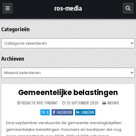
Ga
ros-media
naar
de
inhoud
Categorieën
Categorieën
Archieven
Archieven
Gemeentelijke belastingen
GEPLAATST
REDACTIE ROS TVKRANT
25 SEPTEMBER 2020
NIEUWS
IN
X
FACEBOOK
LINKEDIN
Eind september verstuurde de gemeente aanslagbiljetten
gemeentelijke belastingen. Inwoners en bedrijven die nog