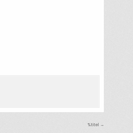
%titel →