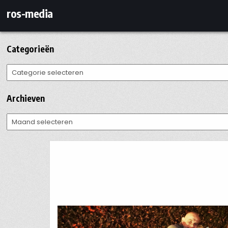
Ga
ros-media
naar
de
inhoud
Categorieën
Categorieën
Archieven
Archieven