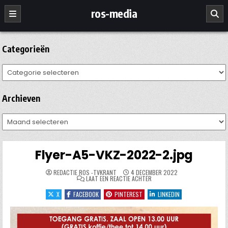
Ga
ros-media
naar
de
inhoud
Categorieën
Categorieën
Archieven
Archieven
Flyer-A5-VKZ-2022-2.jpg
REDACTIE ROS -TVKRANT
4 DECEMBER 2022
OP
LAAT EEN REACTIE ACHTER
FLYER-
A5-
X
FACEBOOK
PINTEREST
LINKEDIN
VKZ-
2022-
2.JPG